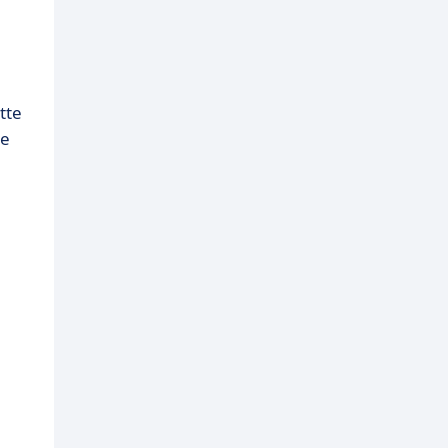
tte
te