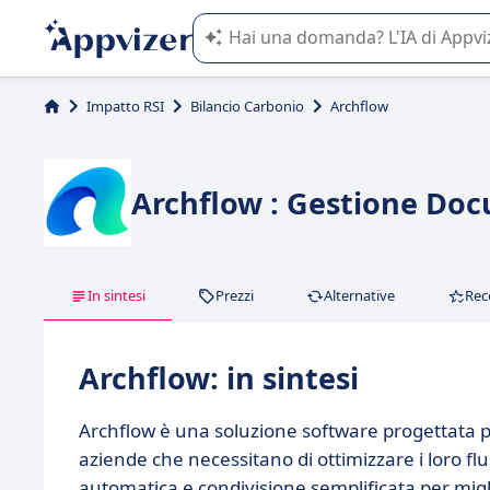
L'IA di Appvizer vi guida nell'utilizzo
Impatto RSI
Bilancio Carbonio
Archflow
Archflow : Gestione Docu
In sintesi
Prezzi
Alternative
Rec
Archflow: in sintesi
Archflow è una soluzione software progettata p
aziende che necessitano di ottimizzare i loro flu
automatica e condivisione semplificata per migl