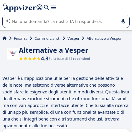
righe con
shift + enter
).
L'IA di Appvizer vi guida nell'utilizzo o nella scelta di un
software SaaS per la vostra azienda.
Finanza
Commercialisti
Vesper
Alternative a Vesper
Alternative a Vesper
4.3
Sulla base di
14 recensioni
Vesper è un'applicazione utile per la gestione delle attività e
delle note, ma esistono diverse alternative che possono
soddisfare le esigenze degli utenti in modi diversi. Questa lista
di alternative include strumenti che offrono funzionalità simili,
ma con vari approcci e interfacce utente. Che tu sia alla ricerca
di un'app più semplice, di una con funzionalità avanzate o di
una che si integri bene con altri strumenti che usi, troverai
opzioni adatte alle tue necessità.