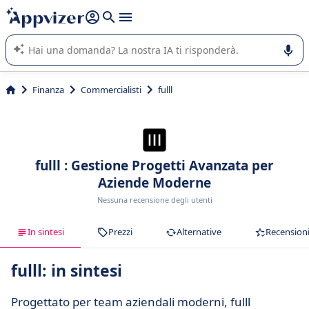
righe con
shift + enter
).
L'IA di Appvizer vi guida nell'utilizzo o nella scelta di un
software SaaS per la vostra azienda.
Finanza
Commercialisti
fulll
fulll : Gestione Progetti Avanzata per
Aziende Moderne
Nessuna recensione degli utenti
In sintesi
Prezzi
Alternative
Recension
fulll: in sintesi
Progettato per team aziendali moderni, fulll