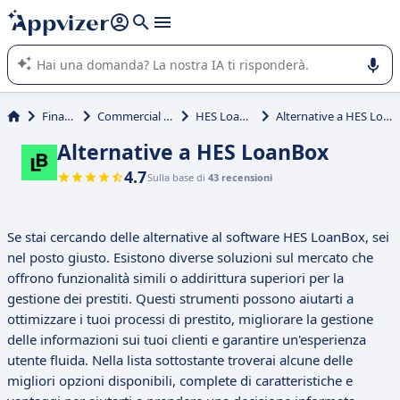
righe con
shift + enter
).
L'IA di Appvizer vi guida nell'utilizzo o nella scelta di un
software SaaS per la vostra azienda.
Finanza
Commercial Loan
HES LoanBox
Alternative a HES LoanBox
Alternative a HES LoanBox
4.7
Sulla base di
43 recensioni
Se stai cercando delle alternative al software HES LoanBox, sei
nel posto giusto. Esistono diverse soluzioni sul mercato che
offrono funzionalità simili o addirittura superiori per la
gestione dei prestiti. Questi strumenti possono aiutarti a
ottimizzare i tuoi processi di prestito, migliorare la gestione
delle informazioni sui tuoi clienti e garantire un'esperienza
utente fluida. Nella lista sottostante troverai alcune delle
migliori opzioni disponibili, complete di caratteristiche e