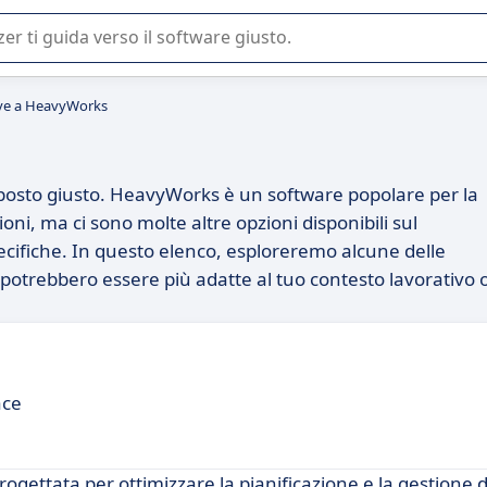
 o nella scelta di un software SaaS per la vostra azienda.
ive a HeavyWorks
 posto giusto. HeavyWorks è un software popolare per la
oni, ma ci sono molte altre opzioni disponibili sul
cifiche. In questo elenco, esploreremo alcune delle
e potrebbero essere più adatte al tuo contesto lavorativo 
ace
ettata per ottimizzare la pianificazione e la gestione de