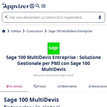
righe con
shift + enter
).
L'IA di Appvizer vi guida nell'utilizzo o nella scelta di un
software SaaS per la vostra azienda.
Edilizia
Costruzioni
Sage 100 MultiDevis Entreprise
Sage 100 MultiDevis Entreprise : Soluzione
Gestionale per PMI con Sage 100
MultiDevis
Nessuna recensione degli utenti
In sintesi
Prezzi
Alternative
Recension
Sage 100 MultiDevis