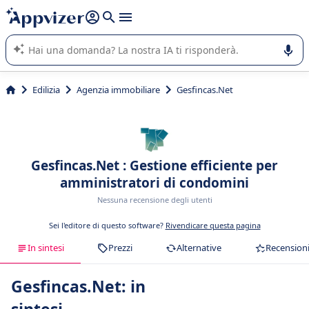
righe con
shift + enter
).
L'IA di Appvizer vi guida nell'utilizzo o nella scelta di un
software SaaS per la vostra azienda.
Edilizia
Agenzia immobiliare
Gesfincas.Net
Gesfincas.Net : Gestione efficiente per
amministratori di condomini
Nessuna recensione degli utenti
Sei l'editore di questo software?
Rivendicare questa pagina
In sintesi
Prezzi
Alternative
Recension
Gesfincas.Net: in