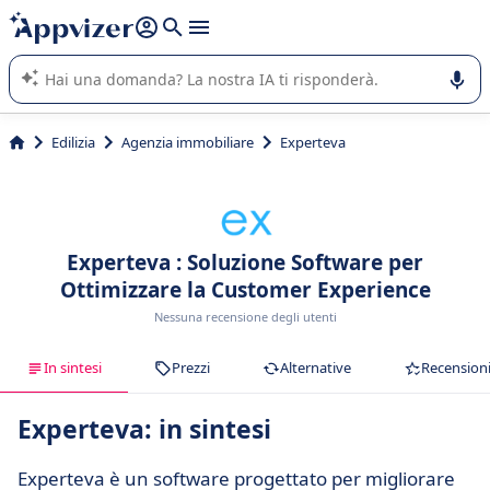
righe con
shift + enter
).
L'IA di Appvizer vi guida nell'utilizzo o nella scelta di un
software SaaS per la vostra azienda.
Edilizia
Agenzia immobiliare
Experteva
Experteva : Soluzione Software per
Ottimizzare la Customer Experience
Nessuna recensione degli utenti
In sintesi
Prezzi
Alternative
Recension
Experteva: in sintesi
Experteva è un software progettato per migliorare