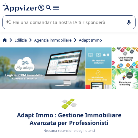
righe con
shift + enter
).
L'IA di Appvizer vi guida nell'utilizzo o nella scelta di un
software SaaS per la vostra azienda.
Edilizia
Agenzia immobiliare
Adapt Immo
Adapt Immo : Gestione Immobiliare
Avanzata per Professionisti
Nessuna recensione degli utenti