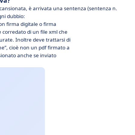
iva?
 scansionata, è arrivata una sentenza (sentenza n.
gni dubbio:
on firma digitale o firma
e corredato di un file xml che
rate. Inoltre deve trattarsi di
e”, cioè non un pdf firmato a
onato anche se inviato