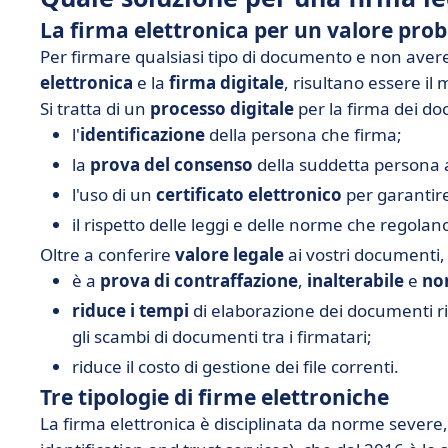
La firma elettronica per un valore pro
Per firmare qualsiasi tipo di documento e non avere d
elettronica
e la
firma digitale
, risultano essere il
Si tratta di un
processo digitale
per la firma dei d
l'
identificazione
della persona che firma;
la
prova del consenso
della suddetta persona 
l'uso di un
certificato elettronico
per garantire
il rispetto delle leggi e delle norme che regolano
Oltre a conferire
valore legale
ai vostri documenti, 
è a
prova di contraffazione
,
inalterabile
e
non
riduce i tempi
di elaborazione dei documenti rid
gli scambi di documenti tra i firmatari;
riduce il costo di gestione dei file correnti.
Tre tipologie di firme elettroniche
La firma elettronica è disciplinata da norme severe,