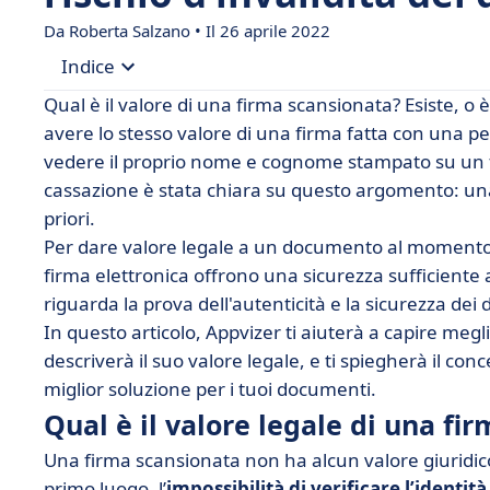
Da
Roberta Salzano
• Il 26 aprile 2022
Indice
Qual è il valore di una firma scansionata? Esiste, o
• Qual è il valore legale di una firma scansionata
avere lo stesso valore di una firma fatta con una 
vedere il proprio nome e cognome stampato su un f
• Come dare valore legale a una firma scansion
cassazione è stata chiara su questo argomento: un
• Quale soluzione per una firma legalmente vali
priori.
• Come firmare elettronicamente con facilità?
Per dare valore legale a un documento al momento del
firma elettronica offrono una sicurezza sufficiente a
riguarda la prova dell'autenticità e la sicurezza dei d
In questo articolo, Appvizer ti aiuterà a capire megl
descriverà il suo valore legale, e ti spiegherà il con
miglior soluzione per i tuoi documenti.
Qual è il valore legale di una fi
Una firma scansionata non ha alcun valore giuridico
primo luogo, l’
impossibilità di verificare l’identità