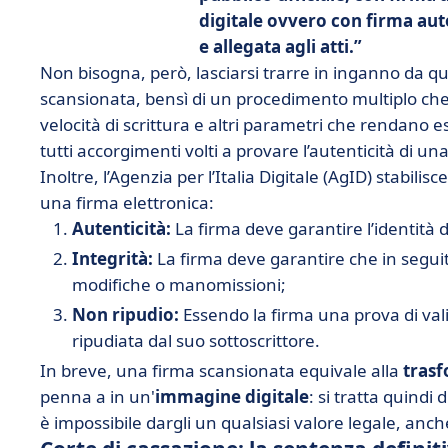
digitale ovvero con firma aut
e allegata agli atti.
Non bisogna, però, lasciarsi trarre in inganno da que
scansionata, bensì di un procedimento multiplo che 
velocità di scrittura e altri parametri che rendano esp
tutti accorgimenti volti a provare l’autenticità di u
Inoltre, l’Agenzia per l’Italia Digitale (AgID) stabili
una firma elettronica:
Autenticità:
La firma deve garantire l’identità d
Integrità:
La firma deve garantire che in segui
modifiche o manomissioni;
Non ripudio:
Essendo la firma una prova di va
ripudiata dal suo sottoscrittore.
In breve, una firma scansionata equivale alla
tras
penna a in un'
immagine digitale
: si tratta quindi 
è impossibile dargli un qualsiasi valore legale, anch