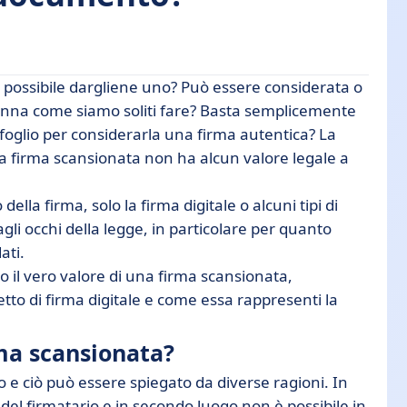
 è possibile dargliene uno? Può essere considerata o
?
penna come siamo soliti fare? Basta semplicemente
oglio per considerarla una firma autentica? La
ata?
a firma scansionata non ha alcun valore legale a
da?
la firma, solo la firma digitale o alcuni tipi di
gli occhi della legge, in particolare per quanto
ati.
io il vero valore di una firma scansionata,
cetto di firma digitale e come essa rappresenti la
rma scansionata?
 e ciò può essere spiegato da diverse ragioni. In
del firmatario e in secondo luogo non è possibile in