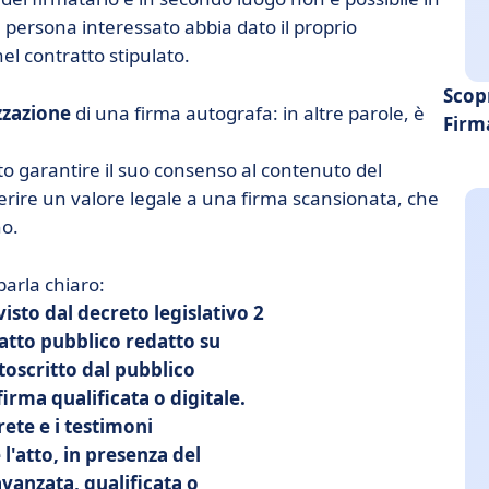
ersona interessato abbia dato il proprio
nel contratto stipulato.
Scop
zzazione
di una firma autografa: in altre parole, è
Firma
tto garantire il suo consenso al contenuto del
erire un valore legale a una firma scansionata, che
no.
parla chiaro:
visto dal decreto legislativo 2
o atto pubblico redatto su
oscritto dal pubblico
firma qualificata o digitale.
prete e i testimoni
'atto, in presenza del
avanzata, qualificata o