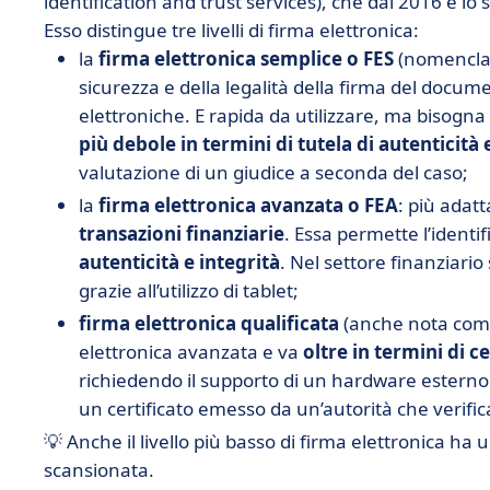
identification and trust services), che dal 2016 è l
Esso distingue tre livelli di firma elettronica:
la
firma elettronica semplice o FES
(nomencla
sicurezza e della legalità della firma del docum
elettroniche. E rapida da utilizzare, ma bisogna 
più debole in termini di tutela di autenticità 
valutazione di un giudice a seconda del caso;
la
firma elettronica avanzata o FEA
: più adatt
transazioni finanziarie
. Essa permette l’identi
autenticità e integrità
. Nel settore finanziario
grazie all’utilizzo di tablet;
firma elettronica qualificata
(anche nota co
elettronica avanzata e va
oltre in termini di c
richiedendo il supporto di un hardware estern
un certificato emesso da un’autorità che verific
💡 Anche il livello più basso di firma elettronica ha
scansionata.