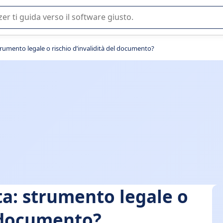
 o nella scelta di un software SaaS per la vostra azienda.
trumento legale o rischio d’invalidità del documento?
ta: strumento legale o
l documento?