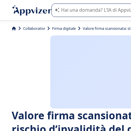
L'IA di Appvizer vi guida nell'utilizzo
Collaborativi
Firma digitale
Valore firma scansionata: s
Valore firma scansiona
rischio d’invalidità de