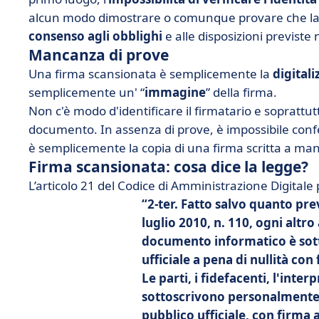
alcun modo dimostrare o comunque provare che la p
consenso agli obblighi
e alle disposizioni previste 
Mancanza di prove
Una firma scansionata è semplicemente la
digitali
semplicemente un' “
immagine
” della firma.
Non c'è modo d'identificare il firmatario e soprattu
documento. In assenza di prove, è impossibile conf
è semplicemente la copia di una firma scritta a ma
Firma scansionata: cosa dice la legge?
L’articolo 21 del Codice di Amministrazione Digitale 
2-ter. Fatto salvo quanto pre
luglio 2010, n. 110, ogni altr
documento informatico è sott
ufficiale a pena di nullità con 
Le parti, i fidefacenti, l'inter
sottoscrivono personalmente l
pubblico ufficiale, con firma 