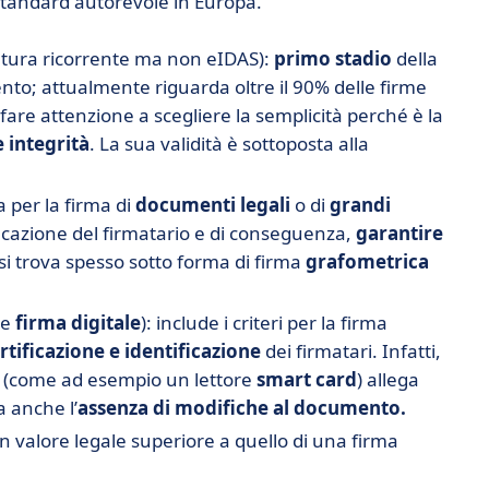
o standard autorevole in Europa.
tura ricorrente ma non eIDAS):
primo stadio
della
ento; attualmente riguarda oltre il 90% delle firme
fare attenzione a scegliere la semplicità perché è la
e integrità
. La sua validità è sottoposta alla
a per la firma di
documenti legali
o di
grandi
ficazione del firmatario e di conseguenza,
garantire
 si trova spesso sotto forma di firma
grafometrica
me
firma digitale
): include i criteri per la firma
ertificazione e identificazione
dei firmatari. Infatti,
o (come ad esempio un lettore
smart card
) allega
a anche l’
assenza di modifiche al documento.
 un valore legale superiore a quello di una firma