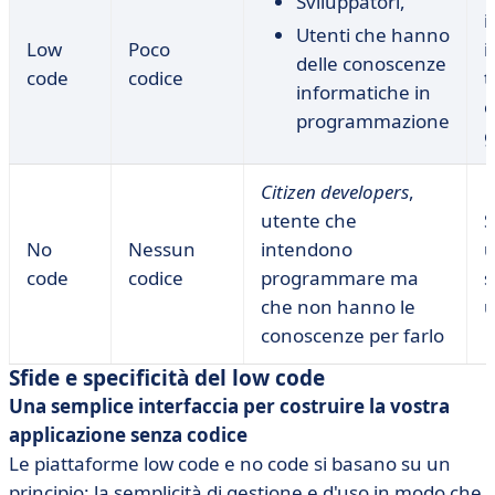
Sviluppatori,
i
Utenti che hanno
Low
Poco
i
delle conoscenze
code
codice
t
informatiche in
c
programmazione
g
Citizen developers
,
utente che
S
No
Nessun
intendono
u
code
codice
programmare ma
s
che non hanno le
u
conoscenze per farlo
Sfide e specificità del low code
Una semplice interfaccia per costruire la vostra
applicazione senza codice
Le piattaforme low code e no code si basano su un
principio: la semplicità di gestione e d'uso in modo che