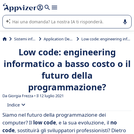
righe con
shift + enter
).
L'IA di Appvizer vi guida nell'utilizzo o nella scelta di un
software SaaS per la vostra azienda.
Sistemi informativi
Application Development
Low code: engineering informatico a basso costo o il futuro della programmazione?
Low code: engineering
informatico a basso costo o il
futuro della
programmazione?
Da Giorgia Frezza • Il 12 luglio 2021
Indice
Siamo nel futuro della programmazione dei
• Cos'è il low code?
computer? Il
low code
, e la sua evoluzione, il
no
• Vantaggi del low code e del no code
code
, sostituirà gli sviluppatori professionisti? Dietro