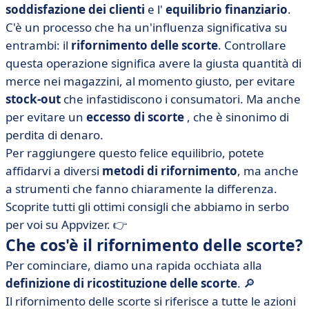
scorte? I 2 vantaggi principali
soddisfazione dei clienti
e l'
equilibrio finanziario
.
C'è un processo che ha un'influenza significativa su
• Quali sono le diverse strategie di rifornimento delle
scorte?
entrambi: il
rifornimento delle scorte
. Controllare
questa operazione significa avere la giusta quantità di
• Quali strumenti utilizzare per il rifornimento delle
merce nei magazzini, al momento giusto, per evitare
scorte?
stock-out
che infastidiscono i consumatori. Ma anche
• Domande frequenti sul rifornimento delle scorte
per evitare un
eccesso di scorte
, che è sinonimo di
perdita di denaro.
Per raggiungere questo felice equilibrio, potete
affidarvi a diversi
metodi di rifornimento
, ma anche
a strumenti che fanno chiaramente la differenza.
Scoprite tutti gli ottimi consigli che abbiamo in serbo
per voi su Appvizer. 👉
Che cos'è il rifornimento delle scorte?
Per cominciare, diamo una rapida occhiata alla
definizione di ricostituzione delle scorte
. 🔎
Il rifornimento delle scorte si riferisce a tutte le azioni