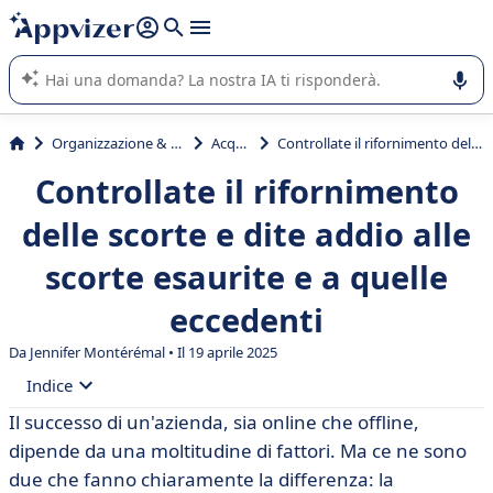
righe con
shift + enter
).
L'IA di Appvizer vi guida nell'utilizzo o nella scelta di un
software SaaS per la vostra azienda.
Organizzazione & planning
Acquisti
Controllate il rifornimento delle scorte e dite addio alle scorte esaurite e a quelle eccedenti
Controllate il rifornimento
delle scorte e dite addio alle
scorte esaurite e a quelle
eccedenti
Da
Jennifer Montérémal
• Il 19 aprile 2025
Indice
Il successo di un'azienda, sia online che offline,
• Che cos'è il rifornimento delle scorte?
dipende da una moltitudine di fattori. Ma ce ne sono
• Quanto è importante un rifornimento ottimale delle
due che fanno chiaramente la differenza: la